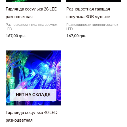
Гирлянда сосулька 28 LED
Разноцветная тающая
разноцветная
сосулька RGB мультик
Разновидности гирлянд сосулек
Разновидности гирлянд сосулек
LED
LED
167,00
грн.
167,00
грн.
НЕТ НА СКЛАДЕ
Гирлянда сосулька 40 LED
разноцветная