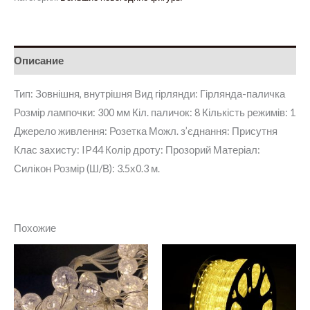
Описание
Тип: Зовнішня, внутрішня Вид гірлянди: Гірлянда-паличка
Розмір лампочки: 300 мм Кіл. паличок: 8 Кількість режимів: 1
Джерело живлення: Розетка Можл. з’єднання: Присутня
Клас захисту: IP44 Колір дроту: Прозорий Матеріал:
Силікон Розмір (Ш/В): 3.5х0.3 м.
Похожие