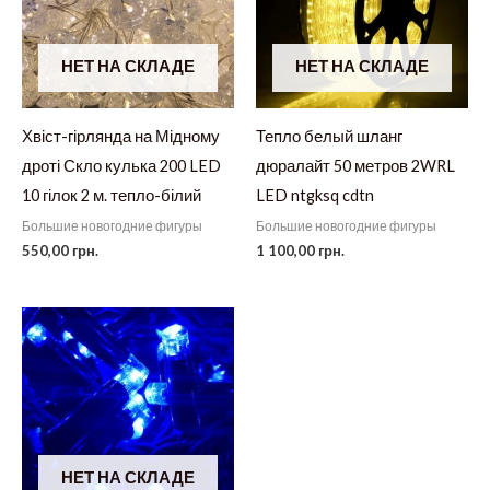
НЕТ НА СКЛАДЕ
НЕТ НА СКЛАДЕ
Хвіст-гірлянда на Мідному
Тепло белый шланг
дроті Скло кулька 200 LED
дюралайт 50 метров 2WRL
10 гілок 2 м. тепло-білий
LED ntgksq cdtn
Большие новогодние фигуры
Большие новогодние фигуры
550,00
грн.
1 100,00
грн.
НЕТ НА СКЛАДЕ