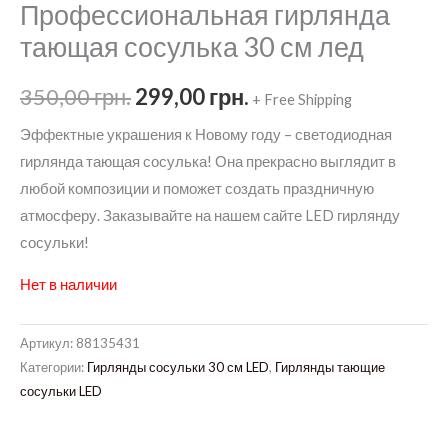
Профессиональная гирлянда
тающая сосулька 30 см лед
Первоначальная
Текущая
350,00
грн.
299,00
грн.
+ Free Shipping
цена
цена:
Эффектные украшения к Новому году – светодиодная
гирлянда тающая сосулька! Она прекрасно выглядит в
составляла
299,00 грн..
любой композиции и поможет создать праздничную
350,00 грн..
атмосферу. Заказывайте на нашем сайте LED гирлянду
сосульки!
Нет в наличии
Артикул:
88135431
Категории:
Гирлянды сосульки 30 см LED
,
Гирлянды тающие
сосульки LED