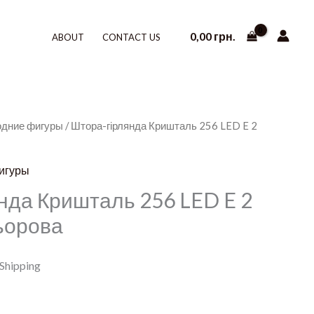
0,00
грн.
ABOUT
CONTACT US
одние фигуры
/ Штора-гірлянда Кришталь 256 LED E 2
игуры
нда Кришталь 256 LED E 2
льорова
 Shipping