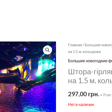
Главная
/
Большие новог
на 1.5 м. кольорова
Большие новогодние ф
Штора-гірля
на 1.5 м. ко
297,00
грн.
+ Free
Нет в наличии