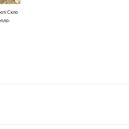
роті Скло
тепло-