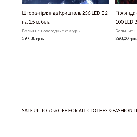
Штора-гірлянда Кришталь 256 LED E 2
Гірлянда-
на 1.5 м. біла
100 LED B
Большие новогодние фигуры
Большие н
297,00
грн.
360,00
грн
SALE UP TO 70% OFF FOR ALL CLOTHES & FASHION I