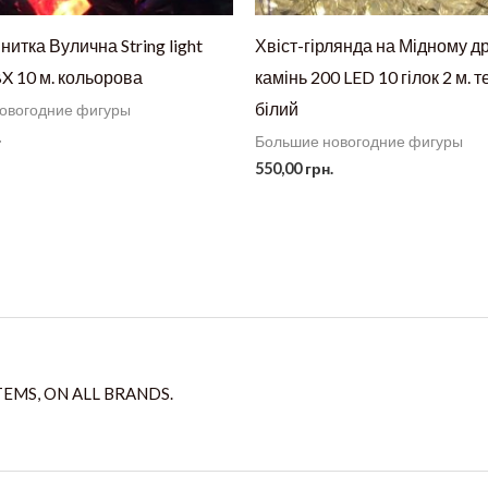
нитка Вулична String light
Хвіст-гірлянда на Мідному д
X 10 м. кольорова
камінь 200 LED 10 гілок 2 м. 
білий
овогодние фигуры
.
Большие новогодние фигуры
550,00
грн.
TEMS, ON ALL BRANDS.