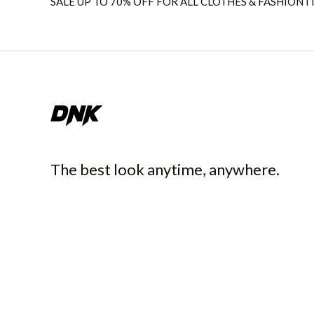
SALE UP TO 70% OFF FOR ALL CLOTHES & FASHION I
The best look anytime, anywhere.