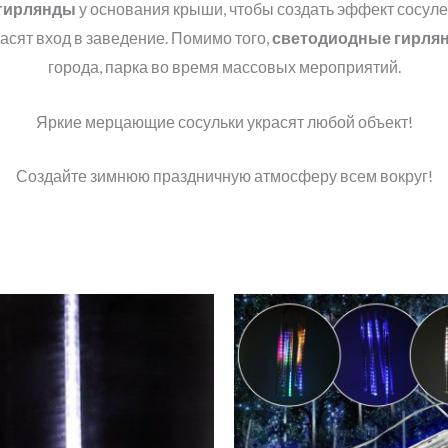
гирлянды
у основания крыши, чтобы создать эффект сосуле
асят вход в заведение. Помимо того,
светодиодные гирля
города, парка во время массовых мероприятий.
Яркие мерцающие сосульки украсят любой объект!
Создайте зимнюю праздничную атмосферу всем вокруг!