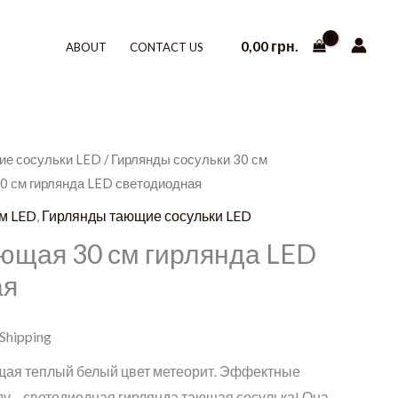
0,00
грн.
ABOUT
CONTACT US
ие сосульки LED
/
Гирлянды сосульки 30 см
0 см гирлянда LED светодиодная
см LED
,
Гирлянды тающие сосульки LED
ющая 30 см гирлянда LED
ая
 Shipping
щая теплый белый цвет метеорит. Эффектные
ду – светодиодная гирлянда тающая сосулька! Она