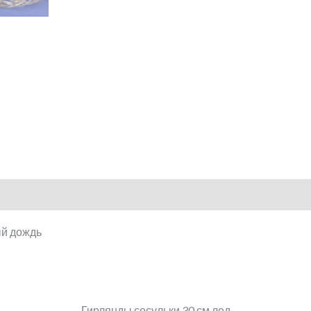
Гирлянды сосульки 30 см лед