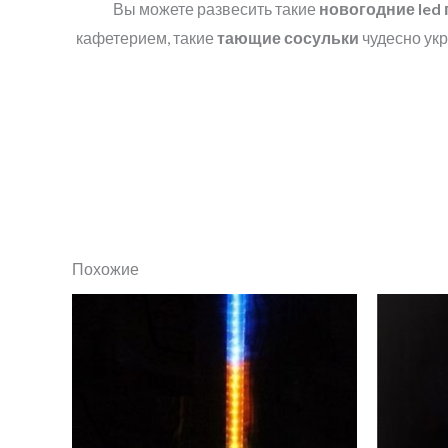
Вы можете развесить такие
новогодние
led
кафетерием, такие
тающие сосульки
чудесно укр
Похожие