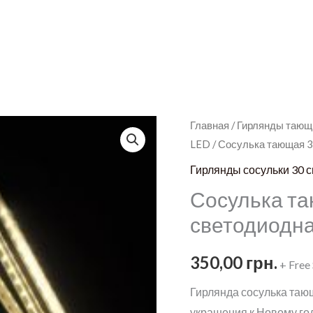
Главная
/
Гирлянды тающ
LED
/ Сосулька тающая 3
Гирлянды сосульки 30 
Сосулька та
светодиодн
350,00
грн.
+ Free
Гирлянда сосулька таю
украшения к Новому го