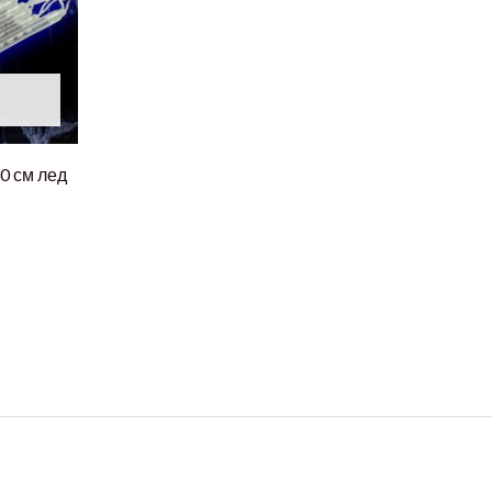
0 см лед