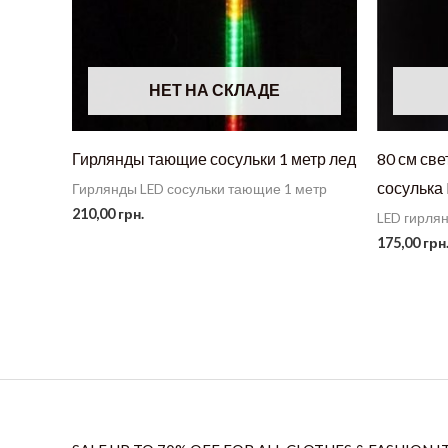
НЕТ НА СКЛАДЕ
Гирлянды тающие сосульки 1 метр лед
80 см св
сосулька
Гирлянды LED сосульки тающие 1 метр
210,00
грн.
LED гирля
175,00
грн