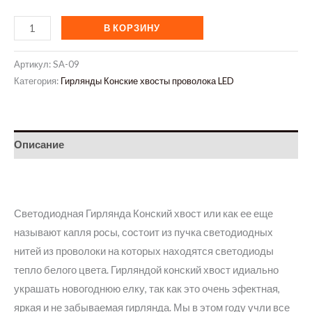
Количество
В КОРЗИНУ
товара
Гирлянда
Артикул:
SA-09
Конский
Категория:
Гирлянды Конские хвосты проволока LED
хвост
400
LED,
Описание
16
нитей,
проволока,
2м,
Светодиодная Гирлянда Конский хвост или как ее еще
8
называют капля росы, состоит из пучка светодиодных
режимов
нитей из проволоки на которых находятся светодиоды
от
тепло белого цвета. Гирляндой конский хвост идиально
USB
украшать новогоднюю елку, так как это очень эфектная,
+
яркая и не забываемая гирлянда. Мы в этом году учли все