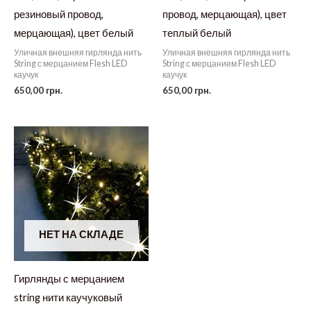
резиновый провод,
провод, мерцающая), цвет
мерцающая), цвет белый
теплый белый
Уличная внешняя гирлянда нить
Уличная внешняя гирлянда нить
String с мерцанием Flesh LED
String с мерцанием Flesh LED
каучук
каучук
650,00
грн.
650,00
грн.
НЕТ НА СКЛАДЕ
Гирлянды с мерцанием
string нити каучуковый