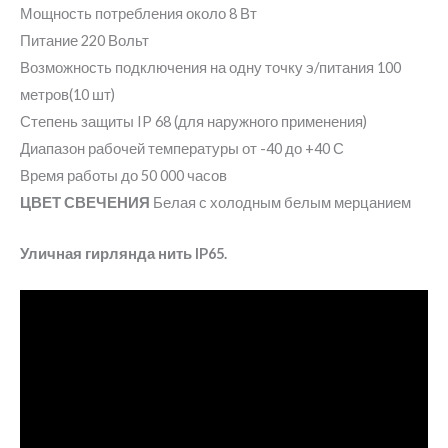
Мощность потребления около 8 Вт
Питание 220 Вольт
Возможность подключения на одну точку э/питания 100
метров(10 шт)
Степень защиты IP 68 (для наружного применения)
Диапазон рабочей температуры от -40 до +40 С
Время работы до 50 000 часов
ЦВЕТ СВЕЧЕНИЯ
Белая с холодным белым мерцанием
Уличная гирлянда нить IP65.