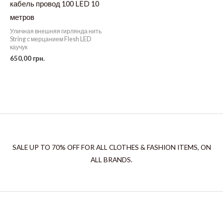
кабель провод 100 LED 10
метров
Уличная внешняя гирлянда нить
String с мерцанием Flesh LED
каучук
650,00
грн.
SALE UP TO 70% OFF FOR ALL CLOTHES & FASHION ITEMS, ON
ALL BRANDS.