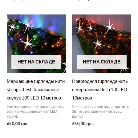
НЕТ НА СКЛАДЕ
НЕТ НА СКЛАДЕ
Мерцающие гирлянды нити
Новогодняя гирлянда нить
string с flesh блыньканье
с мерцанием flesh 100LED
каучук 100 LED 10 метров
10метров
Уличная внешняя гирлянда нить
Уличная внешняя гирлянда нить
String с мерцанием Flesh LED
String с мерцанием Flesh LED
каучук
каучук
650,00
грн.
650,00
грн.