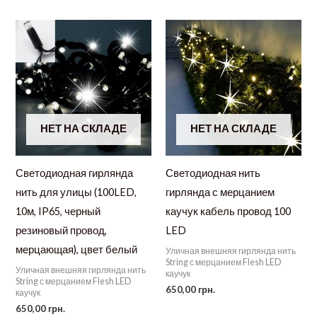
НЕТ НА СКЛАДЕ
НЕТ НА СКЛАДЕ
Светодиодная гирлянда
Светодиодная нить
нить для улицы (100LED,
гирлянда с мерцанием
10м, IP65, черный
каучук кабель провод 100
резиновый провод,
LED
мерцающая), цвет белый
Уличная внешняя гирлянда нить
String с мерцанием Flesh LED
Уличная внешняя гирлянда нить
каучук
String с мерцанием Flesh LED
650,00
грн.
каучук
650,00
грн.