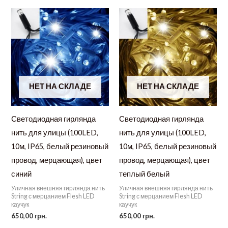
НЕТ НА СКЛАДЕ
НЕТ НА СКЛАДЕ
Светодиодная гирлянда
Светодиодная гирлянда
нить для улицы (100LED,
нить для улицы (100LED,
10м, IP65, белый резиновый
10м, IP65, белый резиновый
провод, мерцающая), цвет
провод, мерцающая), цвет
синий
теплый белый
Уличная внешняя гирлянда нить
Уличная внешняя гирлянда нить
String с мерцанием Flesh LED
String с мерцанием Flesh LED
каучук
каучук
650,00
грн.
650,00
грн.