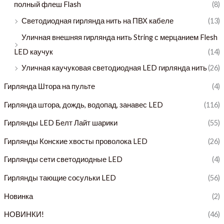
полный флеш Flash
(8)
Светодиодная гирлянда нить на ПВХ кабеле
(13)
Уличная внешняя гирлянда нить String с мерцанием Flesh
LED каучук
(14)
Уличная каучуковая светодиодная LED гирлянда нить
(26)
Гирлянда Штора на пульте
(4)
Гирлянда штора, дождь, водопад, занавес LED
(116)
Гирлянды LED Белт Лайт шарики
(55)
Гирлянды Конские хвосты проволока LED
(26)
Гирлянды сети светодиодные LED
(4)
Гирлянды тающие сосульки LED
(56)
Новинка
(2)
НОВИНКИ!
(46)