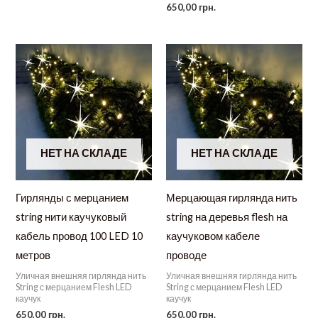
650,00
грн.
НЕТ НА СКЛАДЕ
НЕТ НА СКЛАДЕ
Гирлянды с мерцанием
Мерцающая гирлянда нить
string нити каучуковый
string на деревья flesh на
кабель провод 100 LED 10
каучуковом кабеле
метров
проводе
Уличная внешняя гирлянда нить
Уличная внешняя гирлянда нить
String с мерцанием Flesh LED
String с мерцанием Flesh LED
каучук
каучук
650,00
грн.
650,00
грн.