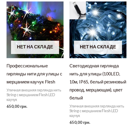
НЕТ НА СКЛАДЕ
НЕТ НА СКЛАДЕ
Профессиональные
Светодиодная гирлянда
гирлянды нити для улицы с
нить для улицы (100LED,
мерцанием каучук Flesh
10м, IP65, белый резиновый
провод, мерцающая), цвет
Уличная внешняя гирлянда нить
String с мерцанием Flesh LED
белый
каучук
Уличная внешняя гирлянда нить
650,00
грн.
String с мерцанием Flesh LED
каучук
650,00
грн.