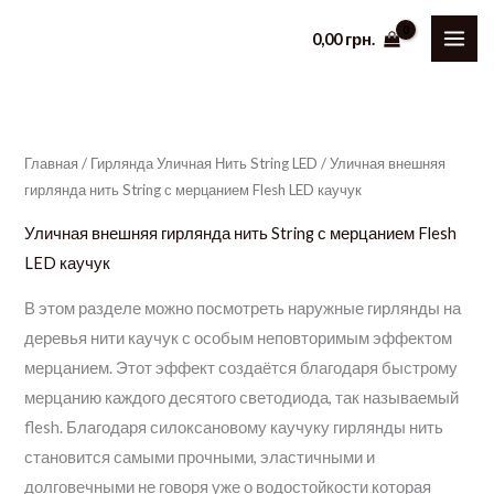
Перейти
0,00
грн.
к
содержимому
Главная
/
Гирлянда Уличная Нить String LED
/ Уличная внешняя
гирлянда нить String с мерцанием Flesh LED каучук
Уличная внешняя гирлянда нить String с мерцанием Flesh
LED каучук
В этом разделе можно посмотреть наружные гирлянды на
деревья нити каучук с особым неповторимым эффектом
мерцанием. Этот эффект создаётся благодаря быстрому
мерцанию каждого десятого светодиода, так называемый
flesh. Благодаря силоксановому каучуку гирлянды нить
становится самыми прочными, эластичными и
долговечными не говоря уже о водостойкости которая