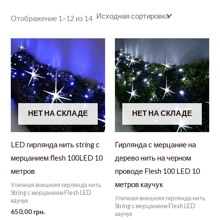
Отображение 1–12 из 14
НЕТ НА СКЛАДЕ
НЕТ НА СКЛАДЕ
LED гирлянда нить string с
Гирлянда с мерцание на
мерцанием flesh 100LED 10
дерево нить на черном
метров
проводе Flesh 100 LED 10
метров каучук
Уличная внешняя гирлянда нить
String с мерцанием Flesh LED
Уличная внешняя гирлянда нить
каучук
String с мерцанием Flesh LED
650,00
грн.
каучук