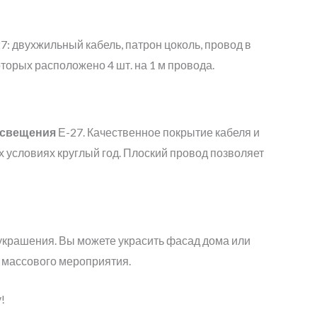
 двухжильный кабель, патрон цоколь, провод в
оторых расположено 4 шт. на 1 м провода.
освещения
Е-27. Качественное покрытие кабеля и
 условиях круглый год. Плоский провод позволяет
 украшения. Вы можете украсить фасад дома или
я массового мероприятия.
!