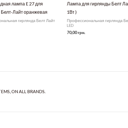
дная лампа E 27 для
Лампа для гирлянды Белт Лай
 Белт-Лайт оранжевая
1Вт )
нальная гирлянда Белт Лайт
Профессиональная гирлянда Бе
LED
70,00
грн.
TEMS, ON ALL BRANDS.