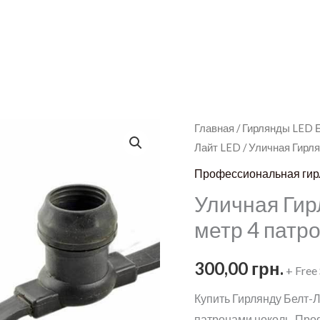
Главная
/
Гирлянды LED 
Лайт LED
/ Уличная Гирля
Профессиональная гир
Уличная Гир
метр 4 патр
300,00
грн.
+ Free
Купить Гирлянду Белт-Л
патронами цоколь. Про