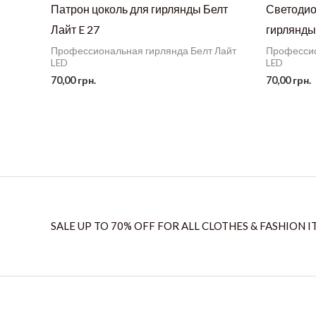
Патрон цоколь для гирлянды Белт
Светодио
Лайт E 27
гирлянды
Профессиональная гирлянда Белт Лайт
Профессио
LED
LED
70,00
грн.
70,00
грн.
SALE UP TO 70% OFF FOR ALL CLOTHES & FASHION I