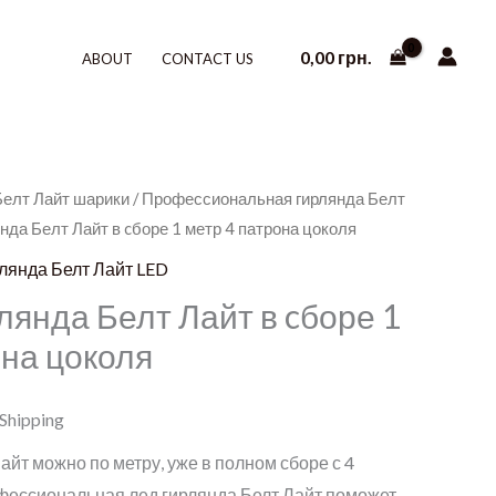
0,00
грн.
ABOUT
CONTACT US
Белт Лайт шарики
/
Профессиональная гирлянда Белт
нда Белт Лайт в cборе 1 метр 4 патрона цоколя
лянда Белт Лайт LED
лянда Белт Лайт в cборе 1
она цоколя
 Shipping
айт можно по метру, уже в полном сборе с 4
фессиональная лед гирлянда Белт Лайт поможет