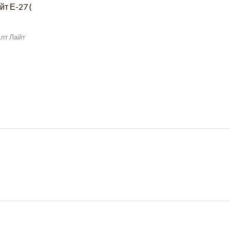
т Е-27 (
лт Лайт