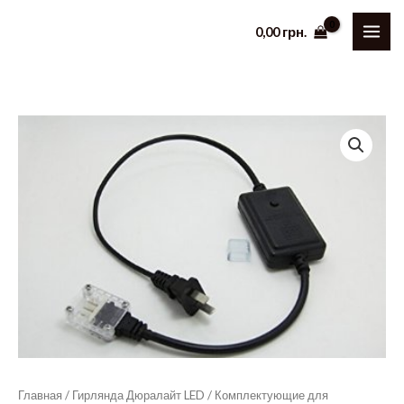
Перейти
0,00
грн.
к
содержимому
Главная
/
Гирлянда Дюралайт LED
/
Комплектующие для