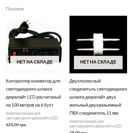
Похожие
НЕТ НА СКЛАДЕ
НЕТ НА СКЛАДЕ
Контроллер коннектор для
Двухполюсный
светодиодного шланга
соеденитьль светодиодного
дюралайт LED расчитаный
шланга дюралайт двух
на 100 метров на 6 бухт
жильный двухразьемный
ПВХ соединитель 11 мм
Комплектующие для
светодиодного дюралайта LED
Комплектующие для
620,00
грн.
светодиодного дюралайта LED
28,00
грн.