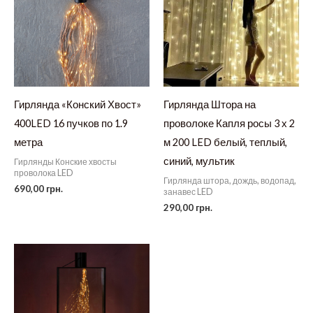
Гирлянда «Конский Хвост»
Гирлянда Штора на
400LED 16 пучков по 1.9
проволоке Капля росы 3 х 2
метра
м 200 LED белый, теплый,
синий, мультик
Гирлянды Конские хвосты
проволока LED
Гирлянда штора, дождь, водопад,
690,00
грн.
занавес LED
290,00
грн.