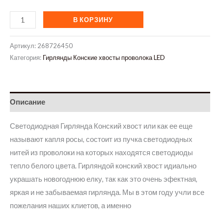
Количество
В КОРЗИНУ
товара
Светодиодная
Артикул:
268726450
гирлянда
Категория:
Гирлянды Конские хвосты проволока LED
роса
проволока
600
Описание
led
25
Светодиодная Гирлянда Конский хвост или как ее еще
линий
называют капля росы, состоит из пучка светодиодных
по
нитей из проволоки на которых находятся светодиоды
2,5
тепло белого цвета. Гирляндой конский хвост идиально
м,
украшать новогоднюю елку, так как это очень эфектная,
8
яркая и не забываемая гирлянда. Мы в этом году учли все
режимов
пожелания наших клиетов, а именно
от