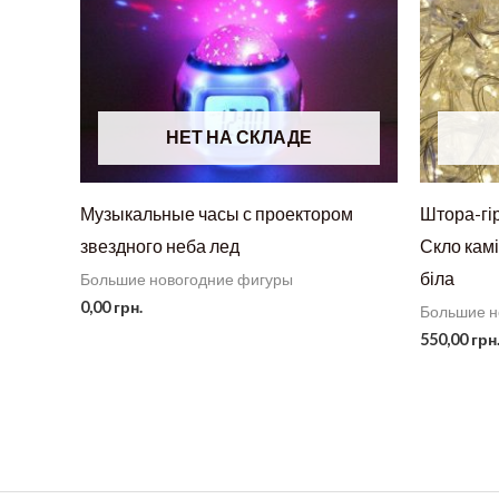
НЕТ НА СКЛАДЕ
Музыкальные часы с проектором
Штора-гі
звездного неба лед
Скло камі
біла
Большие новогодние фигуры
0,00
грн.
Большие н
550,00
грн