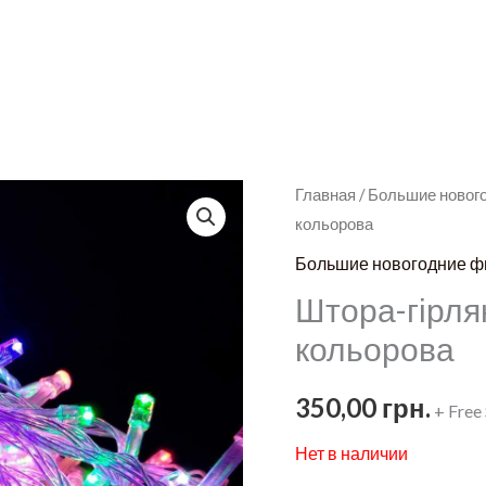
Главная
/
Большие новог
кольорова
Большие новогодние ф
Штора-гірлян
кольорова
350,00
грн.
+ Free
Нет в наличии