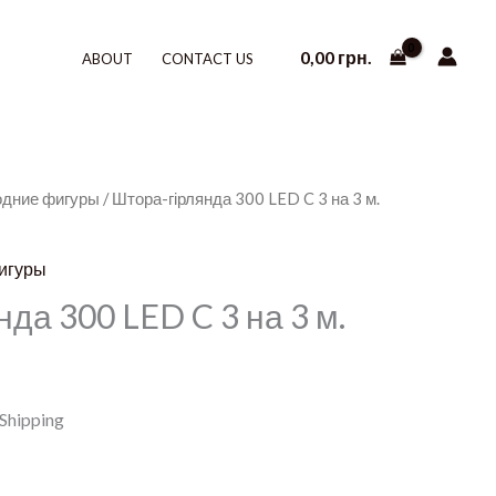
0,00
грн.
ABOUT
CONTACT US
одние фигуры
/ Штора-гірлянда 300 LED C 3 на 3 м.
игуры
да 300 LED C 3 на 3 м.
 Shipping