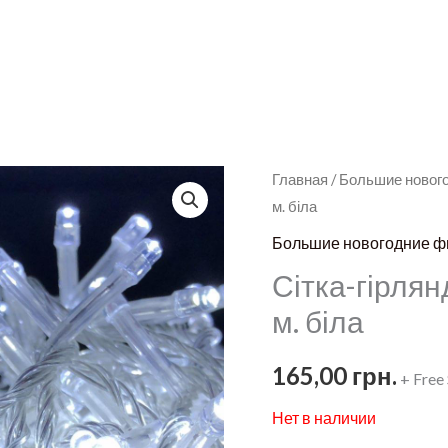
Главная
/
Большие новог
м. біла
Большие новогодние ф
Сітка-гірлян
м. біла
165,00
грн.
+ Free
Нет в наличии