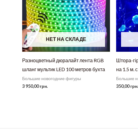
НЕТ НА СКЛАДЕ
Разноцветный дюралайт лента RGB
Штора-гі
шланг мультик LED 100 метров бухта
на 1.5 м. 
Большие новогодние фигуры
Большие н
3 950,00
грн.
350,00
грн