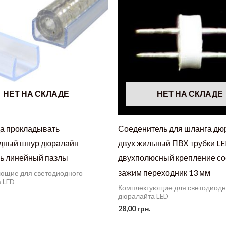
НЕТ НА СКЛАДЕ
НЕТ НА СКЛАДЕ
да прокладывать
Соеденитель для шланга дю
дный шнур дюралайн
двух жильный ПВХ трубки L
ь линейный пазлы
двухполюсный крепление с
зажим переходник 13 мм
ющие для светодиодного
 LED
Комплектующие для светодиодн
дюралайта LED
28,00
грн.