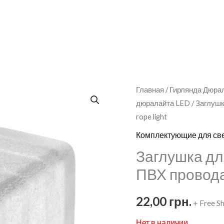
Главная
/
Гирлянда Дюра
дюралайта LED
/ Заглушк
rope light
Комплектующие для св
Заглушка дл
ПВХ провода 
22,00
грн.
+ Free S
Нет в наличии