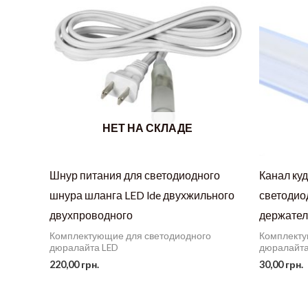
НЕТ НА СКЛАДЕ
Шнур питания для светодиодного
Канал ку
шнура шланга LED lde двухжильного
светодио
двухпроводного
держател
Комплектующие для светодиодного
Комплекту
дюралайта LED
дюралайта
220,00
грн.
30,00
грн.