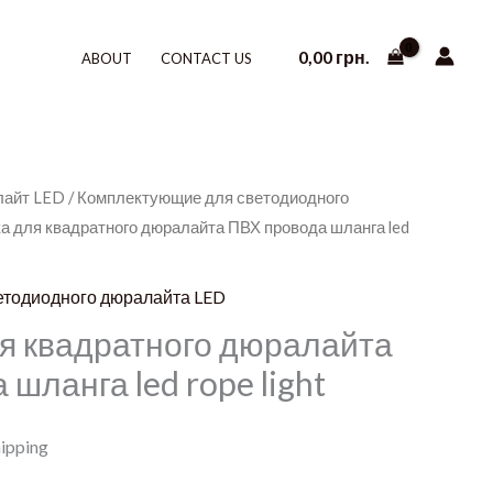
0,00
грн.
ABOUT
CONTACT US
лайт LED
/
Комплектующие для светодиодного
а для квадратного дюралайта ПВХ провода шланга led
етодиодного дюралайта LED
я квадратного дюралайта
шланга led rope light
hipping