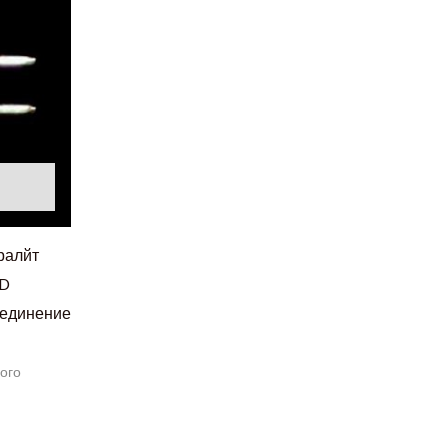
ралйт
ED
оединение
ого