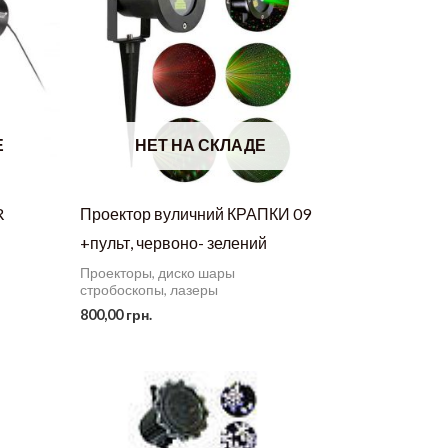
Е
НЕТ НА СКЛАДЕ
R
Проектор вуличний КРАПКИ 09
+пульт, червоно- зелений
Проекторы, диско шары
стробоскопы, лазеры
800,00
грн.