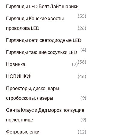
Гирлянды LED Белт Лайт шарики
(55)
Гирлянды Конские хвосты
проволока LED
(26)
Гирлянды сети светодиодные LED
(4)
Гирлянды тающие сосульки LED
(56)
Новинка
(2)
НОВИНКИ!
(46)
Проекторы, диско шары
стробоскопы, лазеры
(9)
Санта Клаус и Дед мороз ползущие
по лестнице
(9)
Фетровые елки
(12)