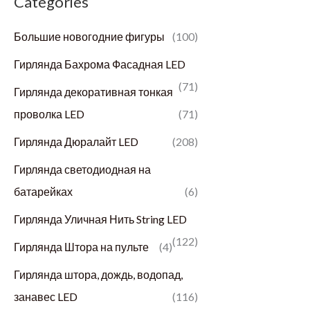
Categories
м
и
Большие новогодние фигуры
(100)
а
м
л
а
Гирлянда Бахрома Фасадная LED
ь
л
(71)
Гирлянда декоративная тонкая
н
ь
проволка LED
(71)
а
н
Гирлянда Дюралайт LED
(208)
я
а
Гирлянда светодиодная на
ц
я
батарейках
(6)
е
ц
Гирлянда Уличная Нить String LED
н
е
(122)
а
н
Гирлянда Штора на пульте
(4)
а
Гирлянда штора, дождь, водопад,
занавес LED
(116)