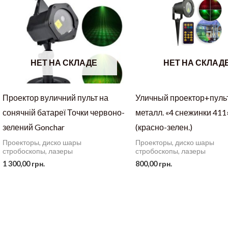
НЕТ НА СКЛАДЕ
НЕТ НА СКЛАД
Проектор вуличний пульт на
Уличный проектор+пульт
сонячній батареї Точки червоно-
металл. «4 снежинки 411
зелений Gonchar
(красно-зелен.)
Проекторы, диско шары
Проекторы, диско шары
стробоскопы, лазеры
стробоскопы, лазеры
1 300,00
грн.
800,00
грн.