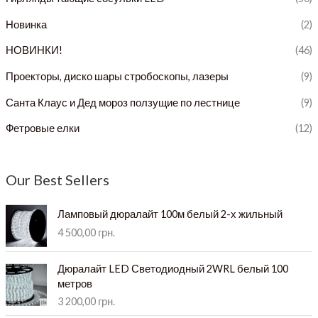
Новинка
(2)
НОВИНКИ!
(46)
Проекторы, диско шары стробоскопы, лазеры
(9)
Санта Клаус и Дед мороз ползущие по лестнице
(9)
Фетровые елки
(12)
Our Best Sellers
Ламповый дюралайт 100м белый 2-х жильный
4 500,00
грн.
Дюралайт LED Светодиодный 2WRL белый 100
метров
3 200,00
грн.