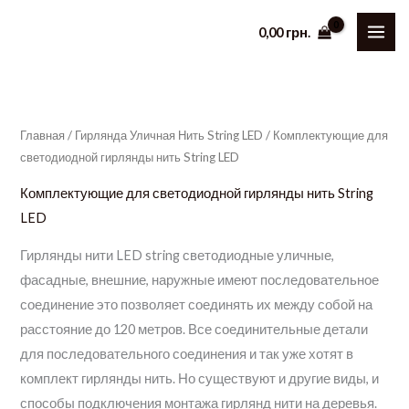
Перейти
0,00
грн.
к
содержимому
Главная
/
Гирлянда Уличная Нить String LED
/ Комплектующие для
светодиодной гирлянды нить String LED
Комплектующие для светодиодной гирлянды нить String
LED
Гирлянды нити LED string светодиодные уличные,
фасадные, внешние, наружные имеют последовательное
соединение это позволяет соединять их между собой на
расстояние до 120 метров. Все соединительные детали
для последовательного соединения и так уже хотят в
комплект гирлянды нить. Но существуют и другие виды, и
способы подключения монтажа гирлянд нити на деревья.