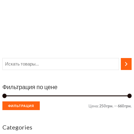
Фильтрация по цене
Цена:
250 грн.
—
660 грн.
ФИЛЬТРАЦИЯ
и
а
н
к
Categories
и
с