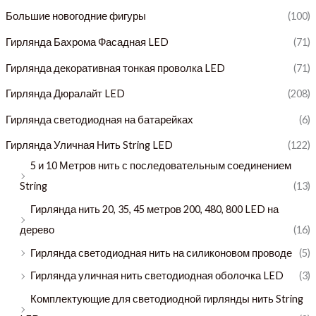
Большие новогодние фигуры
(100)
и
а
Гирлянда Бахрома Фасадная LED
(71)
л
а
Гирлянда декоративная тонкая проволка LED
(71)
ь
л
Гирлянда Дюралайт LED
(208)
н
ь
Гирлянда светодиодная на батарейках
(6)
а
н
я
а
Гирлянда Уличная Нить String LED
(122)
5 и 10 Метров нить с последовательным соединением
ц
я
String
(13)
е
ц
н
е
Гирлянда нить 20, 35, 45 метров 200, 480, 800 LED на
дерево
(16)
а
н
а
Гирлянда светодиодная нить на силиконовом проводе
(5)
Гирлянда уличная нить светодиодная оболочка LED
(3)
Комплектующие для светодиодной гирлянды нить String