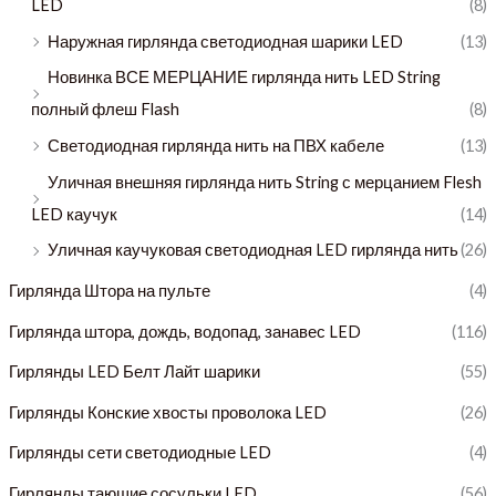
LED
(8)
Наружная гирлянда светодиодная шарики LED
(13)
Новинка ВСЕ МЕРЦАНИЕ гирлянда нить LED String
полный флеш Flash
(8)
Светодиодная гирлянда нить на ПВХ кабеле
(13)
Уличная внешняя гирлянда нить String с мерцанием Flesh
LED каучук
(14)
Уличная каучуковая светодиодная LED гирлянда нить
(26)
Гирлянда Штора на пульте
(4)
Гирлянда штора, дождь, водопад, занавес LED
(116)
Гирлянды LED Белт Лайт шарики
(55)
Гирлянды Конские хвосты проволока LED
(26)
Гирлянды сети светодиодные LED
(4)
Гирлянды тающие сосульки LED
(56)