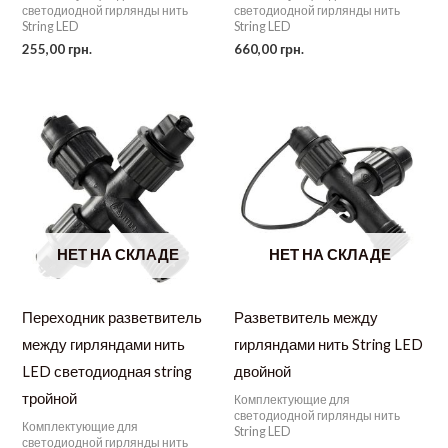
светодиодной гирлянды нить
светодиодной гирлянды нить
String LED
String LED
255,00
грн.
660,00
грн.
НЕТ НА СКЛАДЕ
НЕТ НА СКЛАДЕ
Переходник разветвитель
Разветвитель между
между гирляндами нить
гирляндами нить String LED
LED светодиодная string
двойной
тройной
Комплектующие для
светодиодной гирлянды нить
Комплектующие для
String LED
светодиодной гирлянды нить