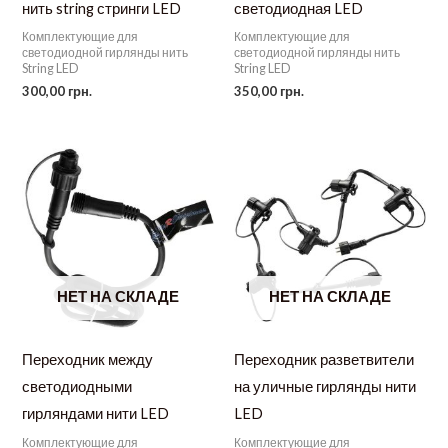
нить string стринги LED
светодиодная LED
Комплектующие для
Комплектующие для
светодиодной гирлянды нить
светодиодной гирлянды нить
String LED
String LED
300,00
грн.
350,00
грн.
НЕТ НА СКЛАДЕ
НЕТ НА СКЛАДЕ
Переходник между
Переходник разветвители
светодиодными
на уличные гирлянды нити
гирляндами нити LED
LED
Комплектующие для
Комплектующие для