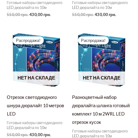
Готовые наборы светодиодного
Готовые наборы светодиодного
LED дюралайта по 10м
LED дюралайта по 10м
Первоначальная
Текущая
Первоначальная
Текущая
550,00
грн.
430,00
грн.
550,00
грн.
430,00
грн.
цена
цена:
цена
цена:
составляла
430,00 грн..
составляла
430,00 грн.
550,00 грн..
550,00 грн..
Распродажа!
Распродажа!
НЕТ НА СКЛАДЕ
НЕТ НА СКЛАДЕ
Отрезок светодиодного
Разноцветный набор
шнура дюралайт 10 метров
дюралайта шланга готовый
LED
комплект 10 м 2WRL LED
отрезок кусок
Готовые наборы светодиодного
LED дюралайта по 10м
Готовые наборы светодиодного
Первоначальная
Текущая
550,00
грн.
430,00
грн.
LED дюралайта по 10м