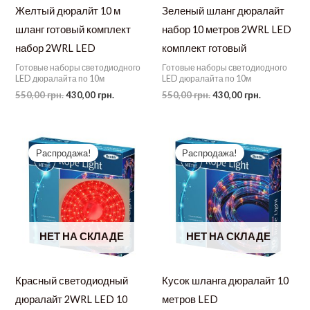
Желтый дюралйт 10 м
Зеленый шланг дюралайт
шланг готовый комплект
набор 10 метров 2WRL LED
набор 2WRL LED
комплект готовый
Готовые наборы светодиодного
Готовые наборы светодиодного
LED дюралайта по 10м
LED дюралайта по 10м
Первоначальная
Текущая
Первоначальная
Текущая
550,00
грн.
430,00
грн.
550,00
грн.
430,00
грн.
цена
цена:
цена
цена:
составляла
430,00 грн..
составляла
430,00 грн.
550,00 грн..
550,00 грн..
Распродажа!
Распродажа!
НЕТ НА СКЛАДЕ
НЕТ НА СКЛАДЕ
Красный светодиодный
Кусок шланга дюралайт 10
дюралайт 2WRL LED 10
метров LED