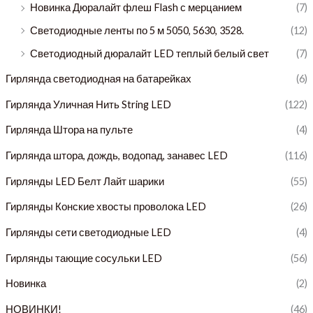
Новинка Дюралайт флеш Flash с мерцанием
(7)
Светодиодные ленты по 5 м 5050, 5630, 3528.
(12)
Светодиодный дюралайт LED теплый белый свет
(7)
Гирлянда светодиодная на батарейках
(6)
Гирлянда Уличная Нить String LED
(122)
Гирлянда Штора на пульте
(4)
Гирлянда штора, дождь, водопад, занавес LED
(116)
Гирлянды LED Белт Лайт шарики
(55)
Гирлянды Конские хвосты проволока LED
(26)
Гирлянды сети светодиодные LED
(4)
Гирлянды тающие сосульки LED
(56)
Новинка
(2)
НОВИНКИ!
(46)