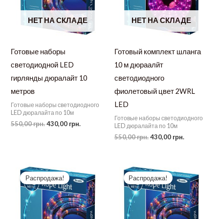
НЕТ НА СКЛАДЕ
НЕТ НА СКЛАДЕ
Готовые наборы
Готовый комплект шланга
светодиодной LED
10 м дюраалйт
гирлянды дюралайт 10
светодиодного
метров
фиолетовый цвет 2WRL
LED
Готовые наборы светодиодного
LED дюралайта по 10м
Готовые наборы светодиодного
Первоначальная
Текущая
550,00
грн.
430,00
грн.
LED дюралайта по 10м
цена
цена:
Первоначальная
Текущая
550,00
грн.
430,00
грн.
составляла
430,00 грн..
цена
цена:
550,00 грн..
составляла
430,00 грн.
550,00 грн..
Распродажа!
Распродажа!