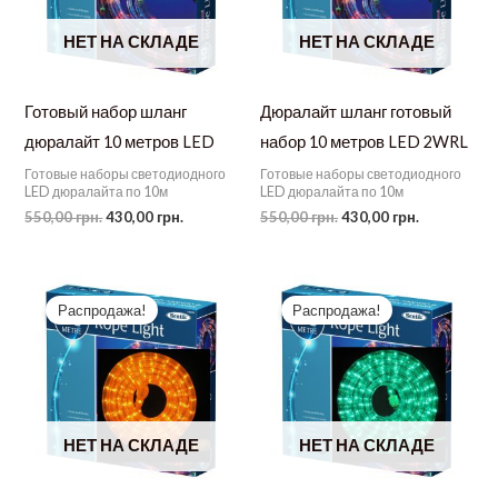
НЕТ НА СКЛАДЕ
НЕТ НА СКЛАДЕ
Готовый набор шланг
Дюралайт шланг готовый
дюралайт 10 метров LED
набор 10 метров LED 2WRL
Готовые наборы светодиодного
Готовые наборы светодиодного
LED дюралайта по 10м
LED дюралайта по 10м
Первоначальная
Текущая
Первоначальная
Текущая
550,00
грн.
430,00
грн.
550,00
грн.
430,00
грн.
цена
цена:
цена
цена:
составляла
430,00 грн..
составляла
430,00 грн.
550,00 грн..
550,00 грн..
Распродажа!
Распродажа!
НЕТ НА СКЛАДЕ
НЕТ НА СКЛАДЕ