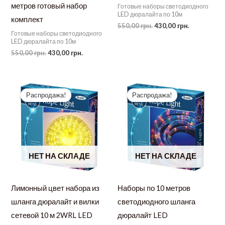
метров готовый набор
Готовые наборы светодиодного
LED дюралайта по 10м
комплект
Первоначальная
Текущая
550,00
грн.
430,00
грн.
Готовые наборы светодиодного
цена
цена:
LED дюралайта по 10м
составляла
430,00 грн.
550,00 грн..
Первоначальная
Текущая
550,00
грн.
430,00
грн.
цена
цена:
составляла
430,00 грн..
550,00 грн..
Распродажа!
Распродажа!
НЕТ НА СКЛАДЕ
НЕТ НА СКЛАДЕ
Лимонный цвет набора из
Наборы по 10 метров
шланга дюралайт и вилки
светодиодного шланга
сетевой 10 м 2WRL LED
дюралайт LED