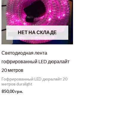
НЕТ НА СКЛАДЕ
Светодиодная лента
гофрированный LED дюралайт
20 метров
Гофрированный LED дюралайт 20
метров duralight
850,00
грн.