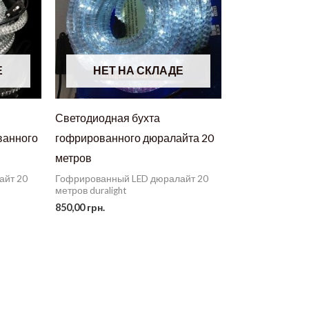
Е
НЕТ НА СКЛАДЕ
Светодиодная бухта
ванного
гофрированного дюралайта 20
метров
айт 20
Гофрированный LED дюралайт 20
метров duralight
850,00
грн.