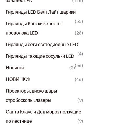
занавес LED
(116)
Гирлянды LED Белт Лайт шарики
(55)
Гирлянды Конские хвосты
проволока LED
(26)
Гирлянды сети светодиодные LED
(4)
Гирлянды тающие сосульки LED
(56)
Новинка
(2)
НОВИНКИ!
(46)
Проекторы, диско шары
стробоскопы, лазеры
(9)
Санта Клаус и Дед мороз ползущие
по лестнице
(9)