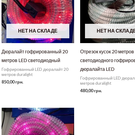
НЕТ НА СКЛАДЕ
НЕТ НА СКЛАД
Дюралайт гофрированный 20
Отрезок кусок 20 метров
метров LED светодиодный
светодиодного гофриро
дюралайта LED
Гофрированный LED дюралайт 20
метров duralight
Гофрированный LED дюрал
850,00
грн.
метров duralight
480,00
грн.